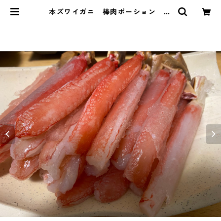
本ズワイガニ 棒肉ポーション 1k
g(25〜30本) | tengogift