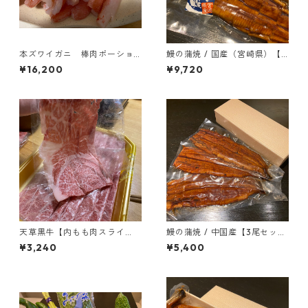
本ズワイガニ 棒肉ポーショ
鰻の蒲焼 / 国産（宮崎県）【3
ン 1kg(25〜30本)
尾セット】
¥16,200
¥9,720
天草黒牛【内もも肉スライ
鰻の蒲焼 / 中国産【3尾セッ
ス】特選A5等級 赤身
ト】
¥3,240
¥5,400