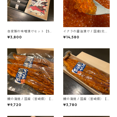
自家製の味噌漬けセット【5種
イクラの醤油漬け / 国産(北海
×1Pセット】
道)
¥3,800
¥14,580
鰻の蒲焼 / 国産（宮崎県）【3
鰻の蒲焼 / 国産（宮崎県）【1
尾セット】
尾】
¥9,720
¥3,780