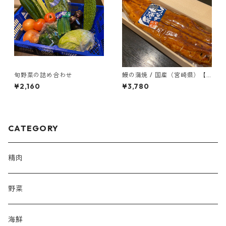
旬野菜の詰め合わせ
鰻の蒲焼 / 国産（宮崎県）【1
尾】
¥2,160
¥3,780
CATEGORY
精肉
野菜
海鮮