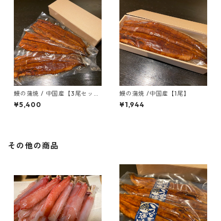
鰻の蒲焼 / 中国産【3尾セッ
鰻の蒲焼 /中国産【1尾】
ト】
¥5,400
¥1,944
その他の商品